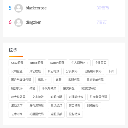
5
blackcorpse
30
青币
6
dingzhen
7
青币
标签
CSS3特效
html5特效
jQuery特效
个人简历PPT
个性简实
公司企业
其它模板
其它特效
分页代码
功能展示代码
卡片
图片与媒体代码
婚礼PPT
客服
客服代码
导航菜单代码
底部代码
弹窗
手风琴效果
抽奖转盘
播放器特效
放大镜效果
文字特效
时间日期
时间轴特效
注册登录代码
滚动文字
瀑布流特效
焦点幻灯
窗口特效
网格布局
艺术时尚
轮播图代码
返回顶部
鼠标特效