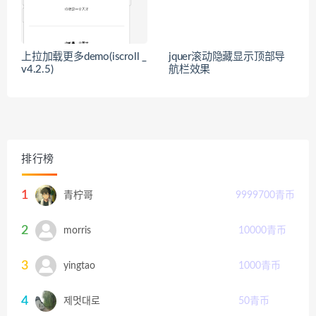
上拉加载更多demo(iscroll _
jquer滚动隐藏显示顶部导
v4.2.5)
航栏效果
排行榜
1
青柠哥
9999700
青币
2
morris
10000
青币
3
yingtao
1000
青币
4
제멋대로
50
青币