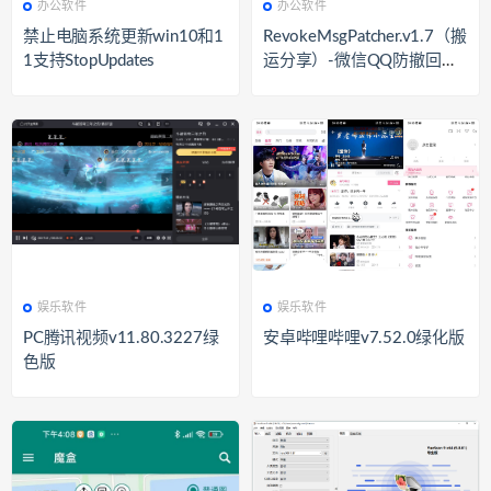
办公软件
办公软件
禁止电脑系统更新win10和1
RevokeMsgPatcher.v1.7（搬
1支持StopUpdates
运分享）-微信QQ防撤回软
件
422
娱乐软件
395
娱乐软件
娱乐软件
娱乐软件
PC腾讯视频v11.80.3227绿
安卓哔哩哔哩v7.52.0绿化版
色版