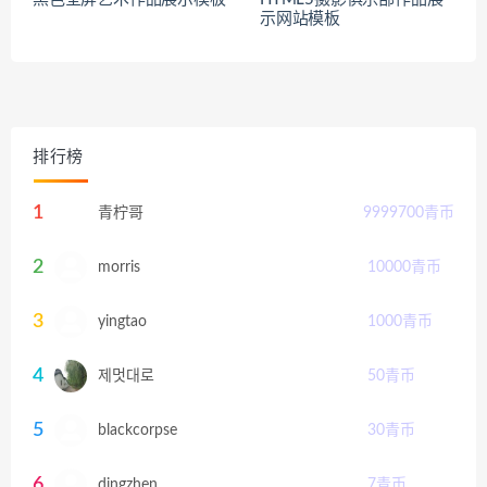
示网站模板
排行榜
1
青柠哥
9999700
青币
2
morris
10000
青币
3
yingtao
1000
青币
4
제멋대로
50
青币
5
blackcorpse
30
青币
6
dingzhen
7
青币