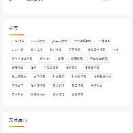
标签
CSS3特效
html5特效
jQuery特效
个人简历PPT
个性简实
公司企业
其它模板
其它特效
分页代码
功能展示代码
卡片
图片与媒体代码
婚礼PPT
客服
客服代码
导航菜单代码
底部代码
弹窗
手风琴效果
抽奖转盘
播放器特效
放大镜效果
文字特效
时间日期
时间轴特效
注册登录代码
滚动文字
瀑布流特效
焦点幻灯
窗口特效
网格布局
艺术时尚
轮播图代码
返回顶部
鼠标特效
文章展示