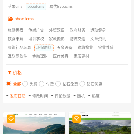
苹果cms
pbootcms
易优Eyoucms
pbootcms
旅游民宿
传媒广告
外贸双语
政府财务
运动健身
饮食果蔬
培训学校
家政摄影
物流交通
文章资讯
服饰礼品玩具
环保原料
五金设备
建筑物业
农业养殖
互联网软件
金融理财
医疗美容
家居建材
价格
全部
免费
付费
钻石免费
钻石优惠
发布日期
修改时间
评论数量
随机
热度