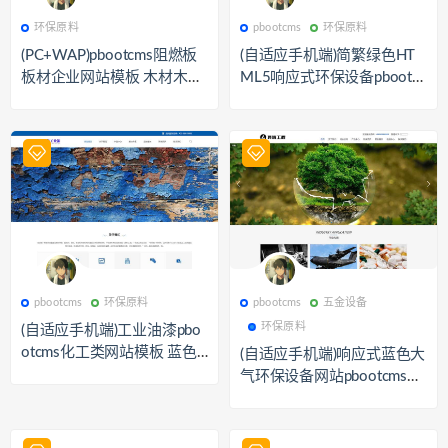
541
环保原料
590
pbootcms
环保原料
pbootcms
环保原料
(PC+WAP)pbootcms阻燃板
(自适应手机端)简繁绿色HT
板材企业网站模板 木材木业
ML5响应式环保设备pbootc
网站源码下载
ms模板 环保科技公司网站源
码下载
631
pbootcms
563
pbootcms
pbootcms
环保原料
pbootcms
五金设备
环保原料
(自适应手机端)工业油漆pbo
otcms化工类网站模板 蓝色
(自适应手机端)响应式蓝色大
水性工业漆网站源码下载
气环保设备网站pbootcms模
板 环境工程设备网站源码下
载