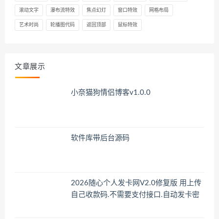
滚动文字
瀑布流特效
焦点幻灯
窗口特效
网格布局
艺术时尚
轮播图代码
返回顶部
鼠标特效
文章展示
小奈猫狗情侣博客v1.0.0
软件库带后台源码
2026随心个人发卡网V2.0修复版 用上传
自己收款码.不需要支付接口.自动发卡密