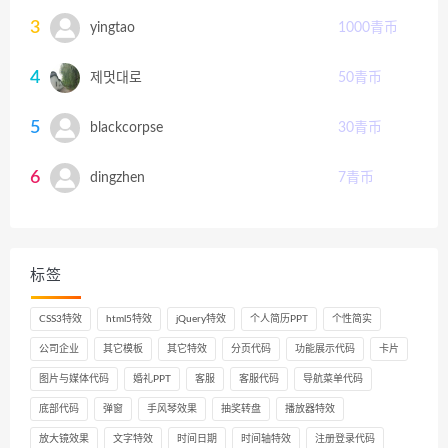
3
yingtao
1000
青币
4
제멋대로
50
青币
5
blackcorpse
30
青币
6
dingzhen
7
青币
标签
CSS3特效
html5特效
jQuery特效
个人简历PPT
个性简实
公司企业
其它模板
其它特效
分页代码
功能展示代码
卡片
图片与媒体代码
婚礼PPT
客服
客服代码
导航菜单代码
底部代码
弹窗
手风琴效果
抽奖转盘
播放器特效
放大镜效果
文字特效
时间日期
时间轴特效
注册登录代码