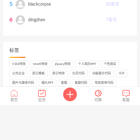
5
blackcorpse
30
青币
6
dingzhen
7
青币
标签
CSS3特效
html5特效
jQuery特效
个人简历PPT
个性简实
公司企业
其它模板
其它特效
分页代码
功能展示代码
卡片
图片与媒体代码
婚礼PPT
客服
客服代码
导航菜单代码
底部代码
弹窗
手风琴效果
抽奖转盘
播放器特效
首页
会员
切换
客服
放大镜效果
文字特效
时间日期
时间轴特效
注册登录代码
滚动文字
瀑布流特效
焦点幻灯
窗口特效
网格布局
艺术时尚
轮播图代码
返回顶部
鼠标特效