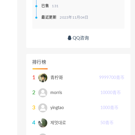
已售
131
最近更新
2023年11月04日
QQ咨询
排行榜
1
青柠哥
9999700
青币
2
morris
10000
青币
3
yingtao
1000
青币
4
제멋대로
50
青币