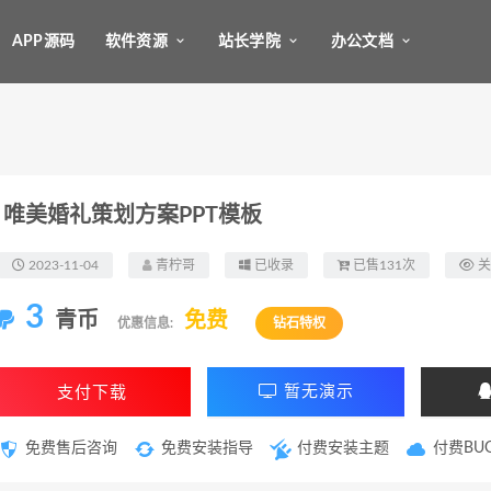
APP源码
软件资源
站长学院
办公文档
唯美婚礼策划方案PPT模板
2023-11-04
青柠哥
已收录
已售131次
关
3
青币
免费
优惠信息:
钻石特权
支付下载
暂无演示
免费售后咨询
免费安装指导
付费安装主题
付费BU