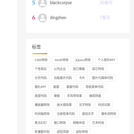
5
blackcorpse
30
青币
6
dingzhen
7
青币
标签
CSS3特效
html5特效
jQuery特效
个人简历PPT
个性简实
公司企业
其它模板
其它特效
分页代码
功能展示代码
卡片
图片与媒体代码
婚礼PPT
客服
客服代码
导航菜单代码
底部代码
弹窗
手风琴效果
抽奖转盘
播放器特效
放大镜效果
文字特效
时间日期
时间轴特效
注册登录代码
滚动文字
瀑布流特效
焦点幻灯
窗口特效
网格布局
艺术时尚
轮播图代码
返回顶部
鼠标特效