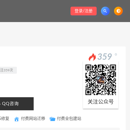
登录/注册
。
359
注359次
关注公众号
QQ咨询
G修复
付费网站迁移
付费全包建站