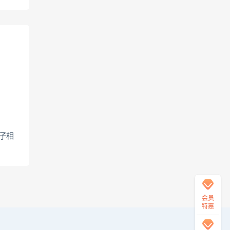
工
作
时
间:
9:30-
21:3
✍
技
术
服
子相
务：
✅
提
供
安
装
模
会员
板
特惠
服
务
✅