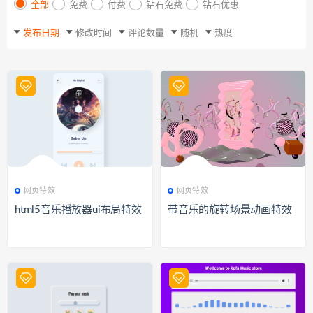
全部
免费
付费
钻石免费
钻石优惠
发布日期
修改时间
评论数量
随机
热度
327
网页特效
345
网页特效
网页特效
网页特效
html5音乐播放器ui布局特效
带音乐的旋转场景动画特效