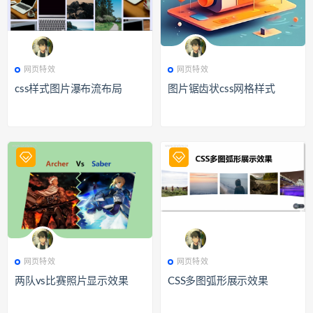
628
网页特效
645
网页特效
网页特效
网页特效
css样式图片瀑布流布局
图片锯齿状css网格样式
605
网页特效
728
网页特效
网页特效
网页特效
两队vs比赛照片显示效果
CSS多图弧形展示效果