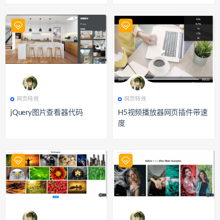
588
网页特效
663
网页特效
网页特效
网页特效
jQuery图片查看器代码
H5视频播放器网页插件带速
度