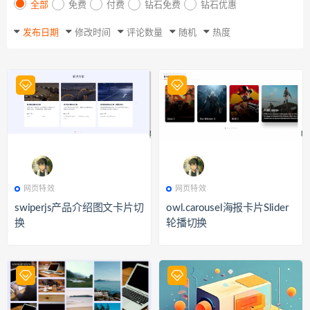
全部
免费
付费
钻石免费
钻石优惠
发布日期
修改时间
评论数量
随机
热度
811
网页特效
668
网页特效
网页特效
网页特效
swiperjs产品介绍图文卡片切
owl.carousel海报卡片Slider
换
轮播切换